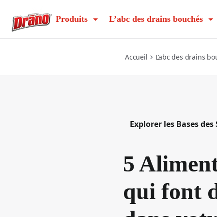
5-sneaky-foods-that-wreak-havoc-on-your-garbage-disposa
Produits
L’abc des drains bouchés
Accueil
L’abc des drains b
Explorer les Bases des
5 Aliment
qui font 