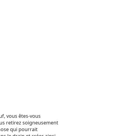
uf, vous êtes-vous
ous retirez soigneusement
hose qui pourrait
s le drain et créer ainsi