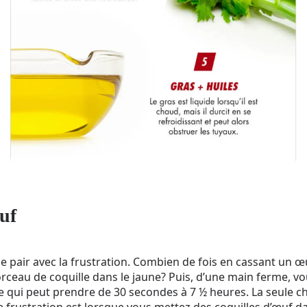
uf
de pair avec la frustration. Combien de fois en cassant un œ
rceau de coquille dans le jaune? Puis, d’une main ferme, v
e qui peut prendre de 30 secondes à 7 ½ heures. La seule c
 frustration est lorsque vous mettez des coquilles d’œuf dan