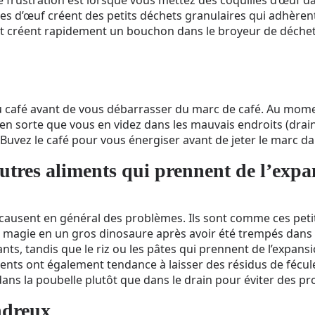
es d’œuf créent des petits déchets granulaires qui adhèren
et créent rapidement un bouchon dans le broyeur de déchet
 du café avant de vous débarrasser du marc de café. Au mome
 en sorte que vous en videz dans les mauvais endroits (drain, 
Buvez le café pour vous énergiser avant de jeter le marc da
 autres aliments qui prennent de l’exp
in causent en général des problèmes. Ils sont comme ces peti
agie en un gros dinosaure après avoir été trempés dans l’e
nts, tandis que le riz ou les pâtes qui prennent de l’expans
iments ont également tendance à laisser des résidus de fécu
dans la poubelle plutôt que dans le drain pour éviter des p
ndreux